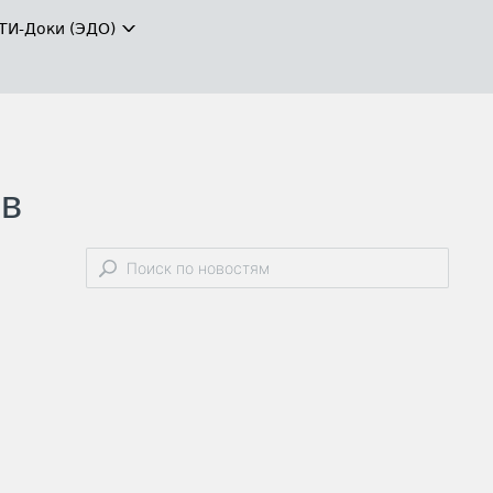
ТИ-Доки (ЭДО)
 в