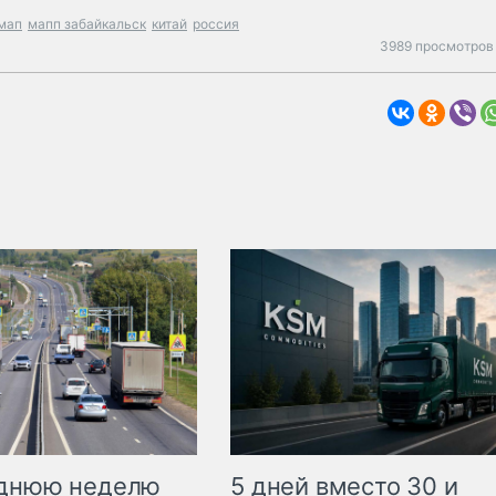
мап
мапп забайкальск
китай
россия
3989 просмотров 
еднюю неделю
5 дней вместо 30 и