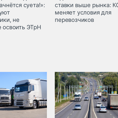
ачнётся суета!»:
ставки выше рынка: 
куют
меняет условия для
ики, не
перевозчиков
 освоить ЭТрН