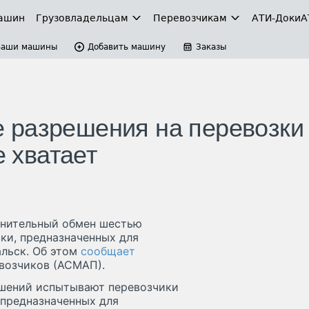
ашин
Грузовладельцам
Перевозчикам
АТИ-Доки
А
Ваши машины
Добавить машину
Заказы
 разрешения на перевозки
е хватает
лнительный обмен шестью
ки, предназначенных для
льск. Об этом
сообщает
возчиков (АСМАП).
ешений испытывают перевозчики
 предназначенных для