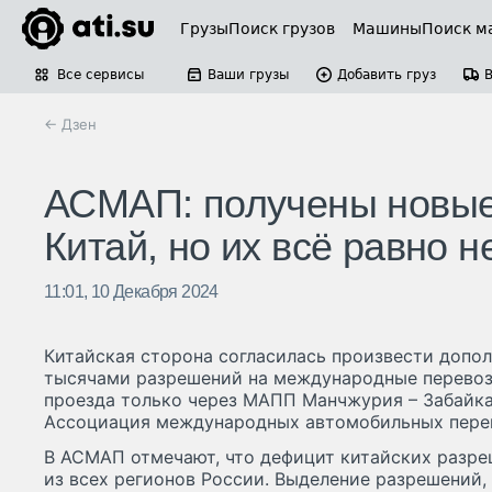
Грузы
Поиск грузов
Машины
Поиск м
Все сервисы
Ваши грузы
Добавить груз
← Дзен
АСМАП: получены новые
Китай, но их всё равно н
11:01, 10 Декабря 2024
Китайская сторона согласилась произвести допо
тысячами разрешений на международные перевоз
проезда только через МАПП Манчжурия – Забайка
Ассоциация международных автомобильных пере
В АСМАП отмечают, что дефицит китайских разр
из всех регионов России. Выделение разрешений,