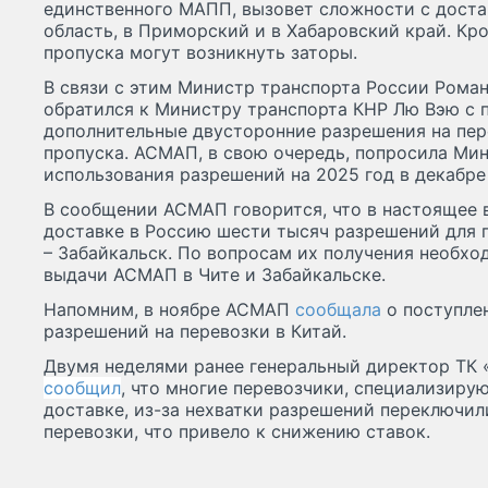
единственного МАПП, вызовет сложности с доста
область, в Приморский и в Хабаровский край. Кро
пропуска могут возникнуть заторы.
В связи с этим Министр транспорта России Рома
обратился к Министру транспорта КНР Лю Вэю с 
дополнительные двусторонние разрешения на пер
пропуска. АСМАП, в свою очередь, попросила Ми
использования разрешений на 2025 год в декабре
В сообщении АСМАП говорится, что в настоящее
доставке в Россию шести тысяч разрешений для
– Забайкальск. По вопросам их получения необхо
выдачи АСМАП в Чите и Забайкальске.
Напомним, в ноябре АСМАП
сообщала
о поступле
разрешений на перевозки в Китай.
Двумя неделями ранее генеральный директор ТК
сообщил
, что многие перевозчики, специализир
доставке, из-за нехватки разрешений переключил
перевозки, что привело к снижению ставок.