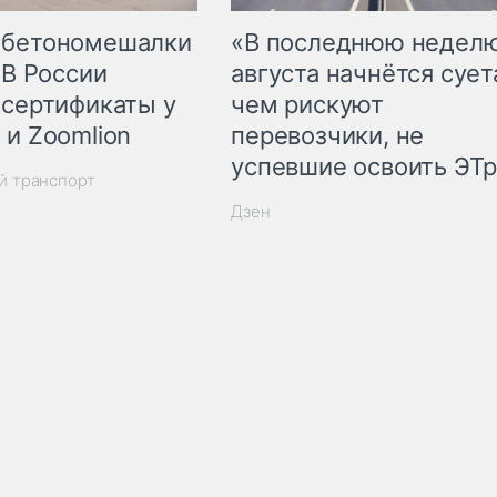
 бетономешалки
«В последнюю недел
 В России
августа начнётся суета
 сертификаты у
чем рискуют
 и Zoomlion
перевозчики, не
успевшие освоить ЭТ
й транспорт
Дзен