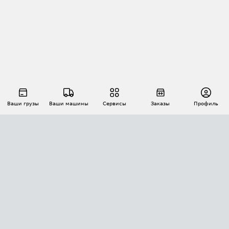
Ваши грузы
Ваши машины
Сервисы
Заказы
Профиль
АВТОМАТИЗАЦИЯ ПЕРЕВОЗОК
Площадки
Заказы
Торги
Тендеры
АТИ-Доки
GPS-мониторинг
АТИ Мессенджер
Цепочки грузов
API ATI.SU
ПОЛЕЗНОЕ