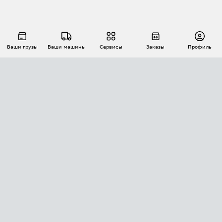
Ваши грузы
Ваши машины
Сервисы
Заказы
Профиль
АВТОМАТИЗАЦИЯ ПЕРЕВОЗОК
Площадки
Заказы
Торги
Тендеры
АТИ-Доки
GPS-мониторинг
АТИ Мессенджер
Цепочки грузов
API ATI.SU
ПОЛЕЗНОЕ
Расчет расстояний
БЕЗОПАСНОСТЬ
Академия ATI.SU
ATI.SU о безопасности
Звезды ATI.SU на вашем сайте
КОНТАКТЫ И ТАРИФЫ
Памятка по проверке контрагентов
Индекс ATI.SU FTL РФ