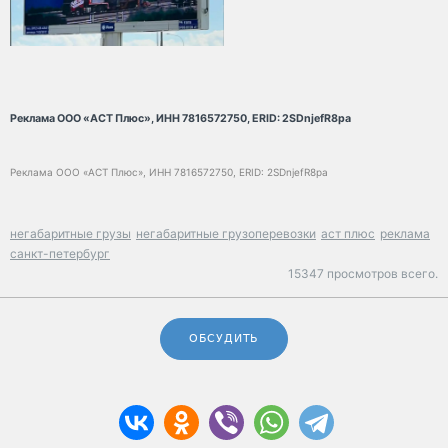
Реклама ООО «АСТ Плюс», ИНН 7816572750, ERID: 2SDnjefR8pa
Реклама ООО «АСТ Плюс», ИНН 7816572750, ERID: 2SDnjefR8pa
негабаритные грузы
негабаритные грузоперевозки
аст плюс
реклама
санкт-петербург
15347 просмотров всего.
ОБСУДИТЬ