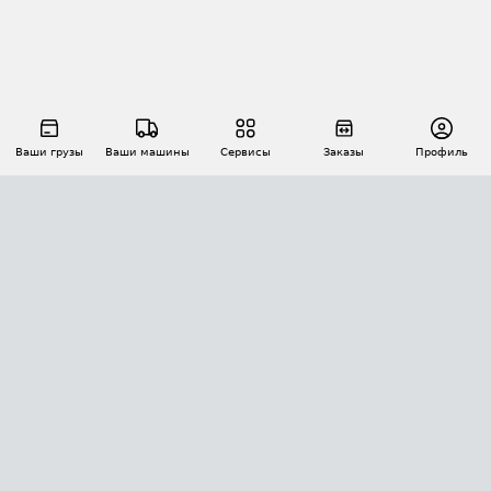
Ваши грузы
Ваши машины
Сервисы
Заказы
Профиль
АВТОМАТИЗАЦИЯ ПЕРЕВОЗОК
Площадки
Заказы
Торги
Тендеры
АТИ-Доки
GPS-мониторинг
АТИ Мессенджер
Цепочки грузов
API ATI.SU
ПОЛЕЗНОЕ
Расчет расстояний
БЕЗОПАСНОСТЬ
Академия ATI.SU