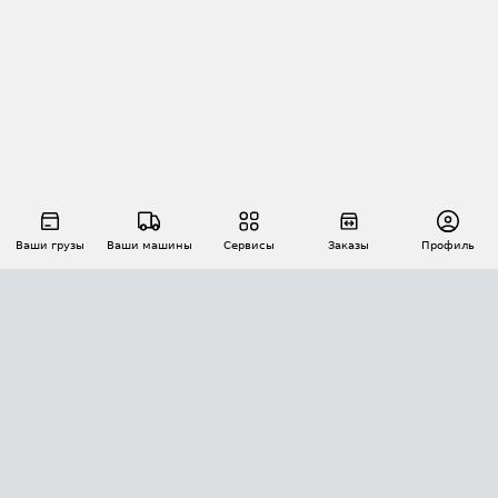
Ваши грузы
Ваши машины
Сервисы
Заказы
Профиль
АВТОМАТИЗАЦИЯ ПЕРЕВОЗОК
Площадки
Заказы
Торги
Тендеры
АТИ-Доки
GPS-мониторинг
АТИ Мессенджер
Цепочки грузов
API ATI.SU