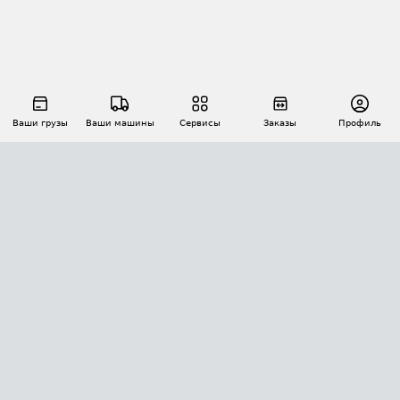
Ваши грузы
Ваши машины
Сервисы
Заказы
Профиль
АВТОМАТИЗАЦИЯ ПЕРЕВОЗОК
Площадки
Заказы
Торги
Тендеры
АТИ-Доки
GPS-мониторинг
АТИ Мессенджер
Цепочки грузов
API ATI.SU
ПОЛЕЗНОЕ
Расчет расстояний
БЕЗОПАСНОСТЬ
Академия ATI.SU