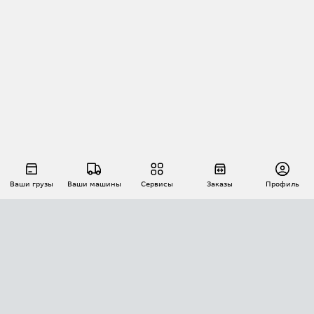
Ваши грузы
Ваши машины
Сервисы
Заказы
Профиль
АВТОМАТИЗАЦИЯ ПЕРЕВОЗОК
Площадки
Заказы
Торги
Тендеры
АТИ-Доки
GPS-мониторинг
АТИ Мессенджер
Цепочки грузов