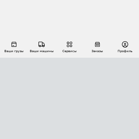
Ваши грузы
Ваши машины
Сервисы
Заказы
Профиль
АВТОМАТИЗАЦИЯ ПЕРЕВОЗОК
Площадки
Заказы
Торги
Тендеры
АТИ-Доки
GPS-мониторинг
АТИ Мессенджер
Цепочки грузов
API ATI.SU
ПОЛЕЗНОЕ
Расчет расстояний
БЕЗОПАСНОСТЬ