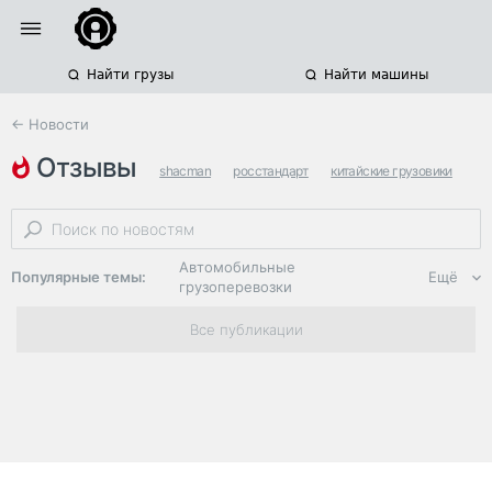
Найти грузы
Найти машины
← Новости
отзывы
shacman
росстандарт
китайские грузовики
Автомобильные
Популярные темы:
Ещё
грузоперевозки
Региональная
Все публикации
логистика
ЭДО, ИТ в
логистике
Дороги,
инфраструктура