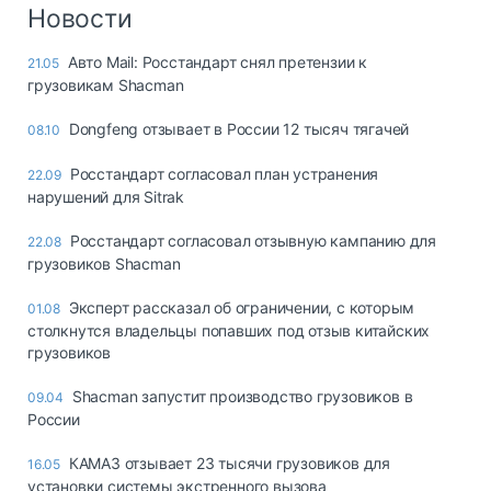
Логистика, грузы
Новости
Негабаритные и
Авто Mail: Росстандарт снял претензии к
21.05
опасные грузы
грузовикам Shacman
Безопасность и
страхование
Dongfeng отзывает в России 12 тысяч тягачей
08.10
Таможня и ВЭД
Росстандарт согласовал план устранения
22.09
нарушений для Sitrak
Склады и
грузовые
Росстандарт согласовал отзывную кампанию для
22.08
терминалы
грузовиков Shacman
Коммерческий
транспорт
Эксперт рассказал об ограничении, с которым
01.08
столкнутся владельцы попавших под отзыв китайских
Спецтехника
грузовиков
Автосервис,
Shacman запустит производство грузовиков в
09.04
запчасти, шины
России
Топливо, масла и
Дзен
автохимия
КАМАЗ отзывает 23 тысячи грузовиков для
16.05
установки системы экстренного вызова