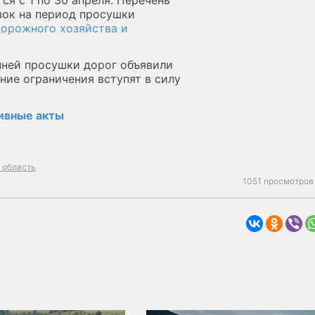
я с 1 по 30 апреля. Перечень
зок на период просушки
дорожного хозяйства и
нней просушки дорог объявили
нние ограничения вступят в силу
тивные акты
 область
1051 просмотров 