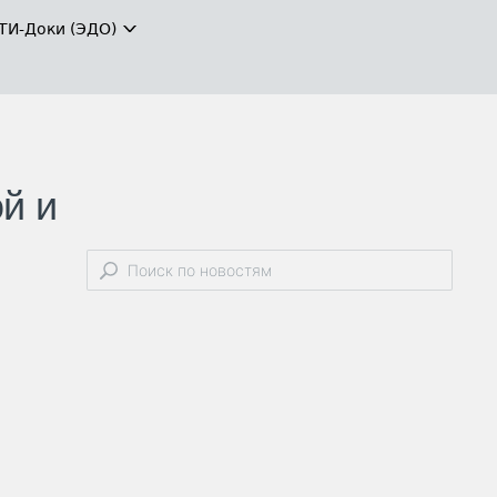
ТИ-Доки (ЭДО)
й и