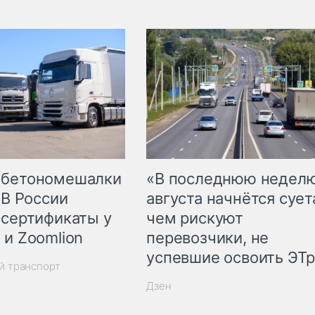
 бетономешалки
«В последнюю недел
 В России
августа начнётся суета
 сертификаты у
чем рискуют
 и Zoomlion
перевозчики, не
успевшие освоить ЭТ
й транспорт
Дзен