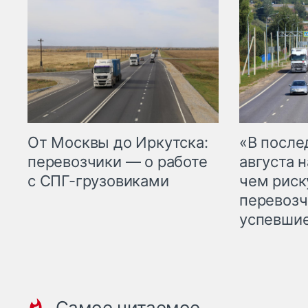
От Москвы до Иркутска:
«В посл
перевозчики — о работе
августа н
с СПГ-грузовиками
чем рис
перевозч
успевшие
Самое читаемое