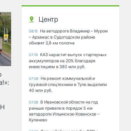
Центр
На автодороге Владимир – Муром
08:15
– Арзамас в Судогодском районе
обновят 2,8 км полотна
КАЗ нарастит выпуск стартерных
07:19
аккумуляторов на 20% благодаря
инвестициям в 380 млн руб.
ю
На ремонт коммунальной и
07:06
!»:
грузовой спецтехники в Туле выделили
40 млн руб.
В Ивановской области на год
07.08
рН
раньше привели в порядок 5 км
автодороги Ильинское-Хованское –
Кулачево