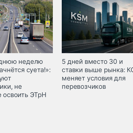
еднюю неделю
5 дней вместо 30 и
ачнётся суета!»:
ставки выше рынка: 
куют
меняет условия для
ики, не
перевозчиков
 освоить ЭТрН