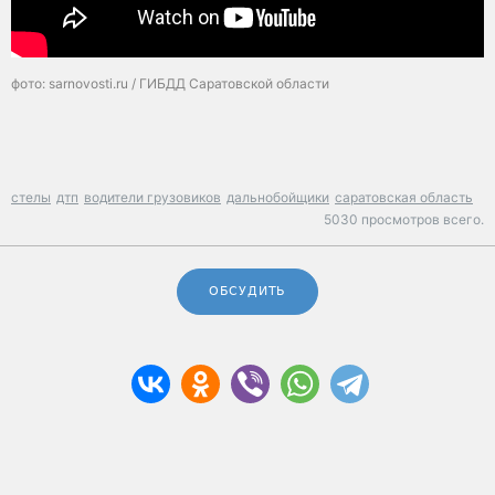
фото: sarnovosti.ru / ГИБДД Саратовской области
стелы
дтп
водители грузовиков
дальнобойщики
саратовская область
5030 просмотров всего.
ОБСУДИТЬ