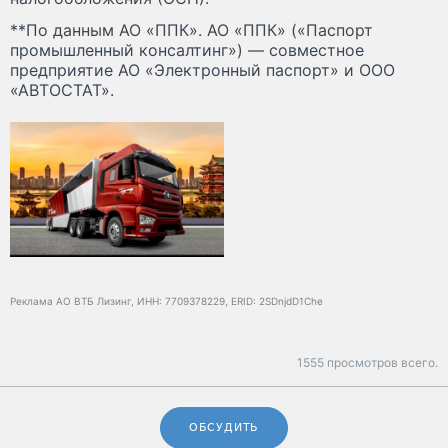
**По данным АО «ППК». АО «ППК» («Паспорт
промышленный консалтинг») — совместное
предприятие АО «Электронный паспорт» и ООО
«АВТОСТАТ».
Реклама АО ВТБ Лизинг, ИНН: 7709378229, ERID: 2SDnjdD1Che
1555 просмотров всего.
ОБСУДИТЬ