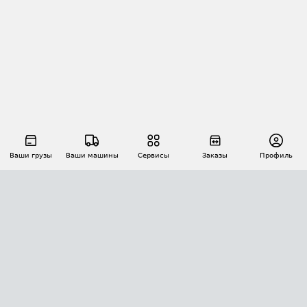
Ваши грузы
Ваши машины
Сервисы
Заказы
Профиль
АВТОМАТИЗАЦИЯ ПЕРЕВОЗОК
Площадки
Заказы
Торги
Тендеры
АТИ-Доки
GPS-мониторинг
АТИ Мессенджер
Цепочки грузов
API ATI.SU