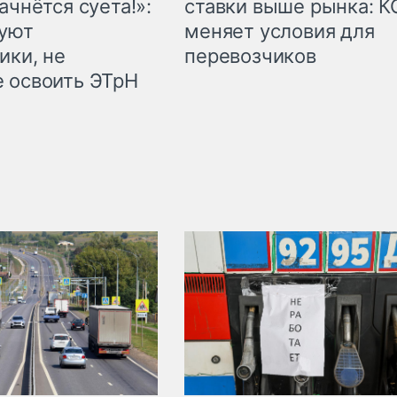
ачнётся суета!»:
ставки выше рынка: 
куют
меняет условия для
ики, не
перевозчиков
 освоить ЭТрН