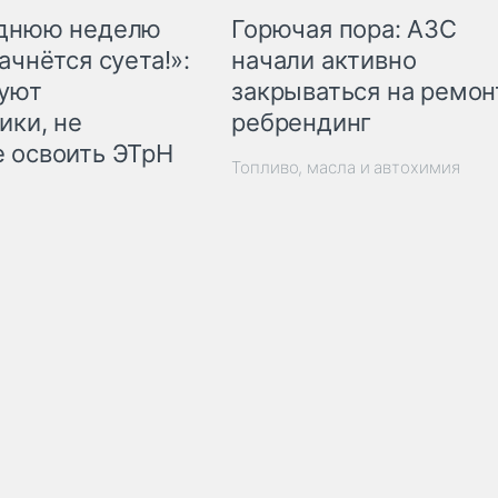
Горючая пора: АЗС
еднюю неделю
начали активно
ачнётся суета!»:
закрываться на ремон
куют
ребрендинг
ики, не
 освоить ЭТрН
Топливо, масла и автохимия