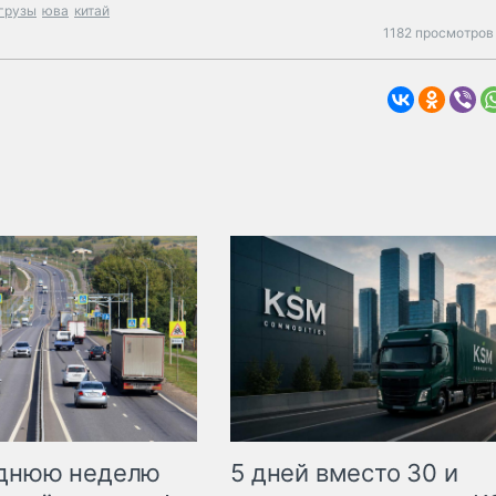
грузы
юва
китай
1182 просмотров
еднюю неделю
5 дней вместо 30 и