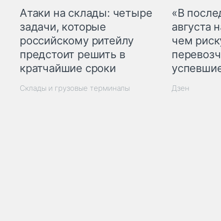
Атаки на склады: четыре
«В посл
задачи, которые
августа н
российскому ритейлу
чем рис
предстоит решить в
перевозч
кратчайшие сроки
успевшие
Склады и грузовые терминалы
Дзен