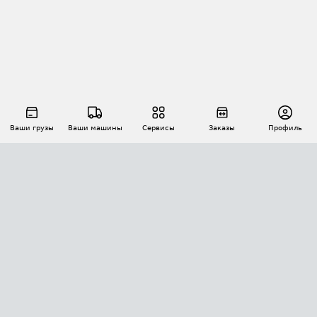
Ваши грузы
Ваши машины
Сервисы
Заказы
Профиль
АВТОМАТИЗАЦИЯ ПЕРЕВОЗОК
Площадки
Заказы
Торги
Тендеры
АТИ-Доки
GPS-мониторинг
АТИ Мессенджер
Цепочки грузов
API ATI.SU
ПОЛЕЗНОЕ
Расчет расстояний