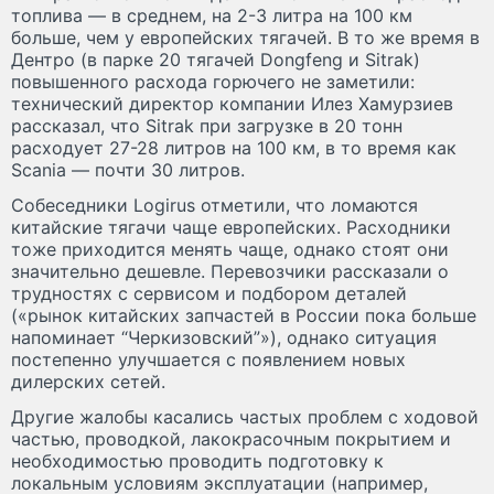
топлива — в среднем, на 2-3 литра на 100 км
больше, чем у европейских тягачей. В то же время в
Дентро (в парке 20 тягачей Dongfeng и Sitrak)
повышенного расхода горючего не заметили:
технический директор компании Илез Хамурзиев
рассказал, что Sitrak при загрузке в 20 тонн
расходует 27-28 литров на 100 км, в то время как
Scania — почти 30 литров.
Собеседники Logirus отметили, что ломаются
китайские тягачи чаще европейских. Расходники
тоже приходится менять чаще, однако стоят они
значительно дешевле. Перевозчики рассказали о
трудностях с сервисом и подбором деталей
(«рынок китайских запчастей в России пока больше
напоминает “Черкизовский”»), однако ситуация
постепенно улучшается с появлением новых
дилерских сетей.
Другие жалобы касались частых проблем с ходовой
частью, проводкой, лакокрасочным покрытием и
необходимостью проводить подготовку к
локальным условиям эксплуатации (например,