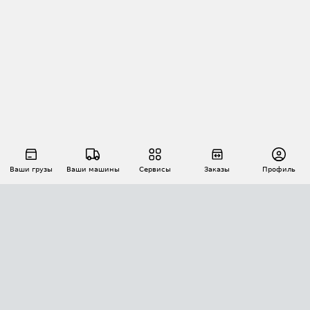
Ваши грузы
Ваши машины
Сервисы
Заказы
Профиль
АВТОМАТИЗАЦИЯ ПЕРЕВОЗОК
Площадки
Заказы
Торги
Тендеры
АТИ-Доки
GPS-мониторинг
АТИ Мессенджер
Цепочки грузов
API ATI.SU