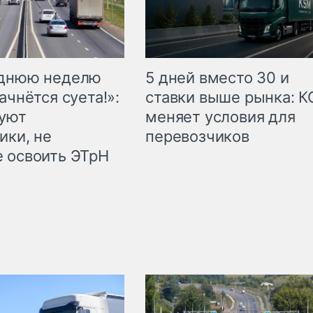
еднюю неделю
5 дней вместо 30 и
ачнётся суета!»:
ставки выше рынка: 
куют
меняет условия для
ики, не
перевозчиков
 освоить ЭТрН