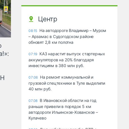
Центр
На автодороге Владимир – Муром
08:15
– Арзамас в Судогодском районе
обновят 2,8 км полотна
ю
!»:
КАЗ нарастит выпуск стартерных
07:19
аккумуляторов на 20% благодаря
инвестициям в 380 млн руб.
рН
На ремонт коммунальной и
07:06
грузовой спецтехники в Туле выделили
40 млн руб.
В Ивановской области на год
07.08
раньше привели в порядок 5 км
автодороги Ильинское-Хованское –
Кулачево