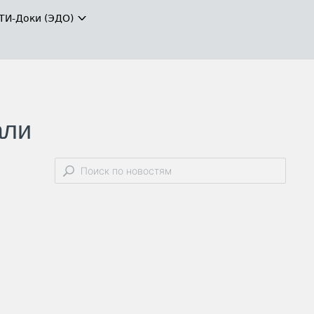
ТИ-Доки (ЭДО)
али