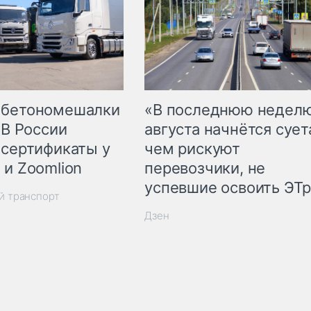
 бетономешалки
«В последнюю недел
 В России
августа начнётся суета
 сертификаты у
чем рискуют
 и Zoomlion
перевозчики, не
успевшие освоить ЭТ
й транспорт
Дзен