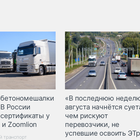
 бетономешалки
«В последнюю недел
 В России
августа начнётся суета
 сертификаты у
чем рискуют
 и Zoomlion
перевозчики, не
успевшие освоить ЭТ
й транспорт