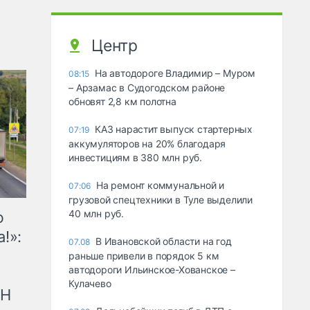
Центр
На автодороге Владимир – Муром
08:15
– Арзамас в Судогодском районе
обновят 2,8 км полотна
КАЗ нарастит выпуск стартерных
07:19
аккумуляторов на 20% благодаря
инвестициям в 380 млн руб.
На ремонт коммунальной и
07:06
грузовой спецтехники в Туле выделили
40 млн руб.
ю
!»:
В Ивановской области на год
07.08
раньше привели в порядок 5 км
автодороги Ильинское-Хованское –
Кулачево
рН