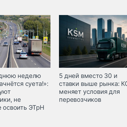
еднюю неделю
5 дней вместо 30 и
ачнётся суета!»:
ставки выше рынка: 
куют
меняет условия для
ики, не
перевозчиков
 освоить ЭТрН