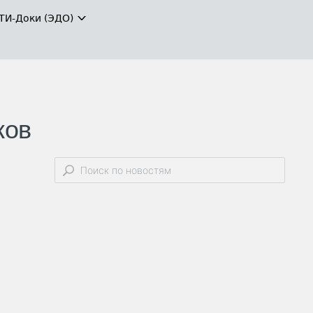
ТИ-Доки (ЭДО)
ков