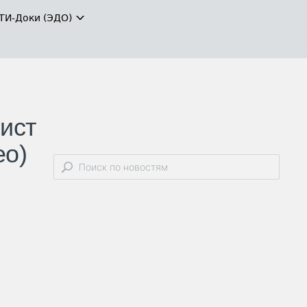
ТИ-Доки (ЭДО)
гист
ео)