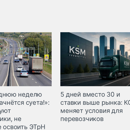
еднюю неделю
5 дней вместо 30 и
ачнётся суета!»:
ставки выше рынка: 
куют
меняет условия для
ики, не
перевозчиков
 освоить ЭТрН