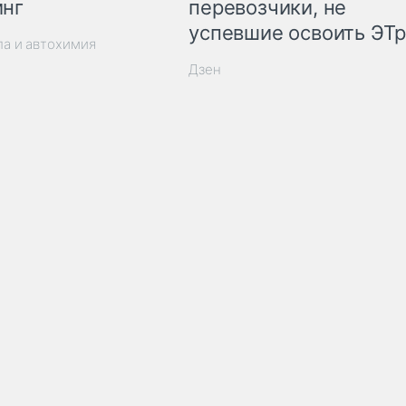
инг
перевозчики, не
успевшие освоить ЭТ
ла и автохимия
Дзен