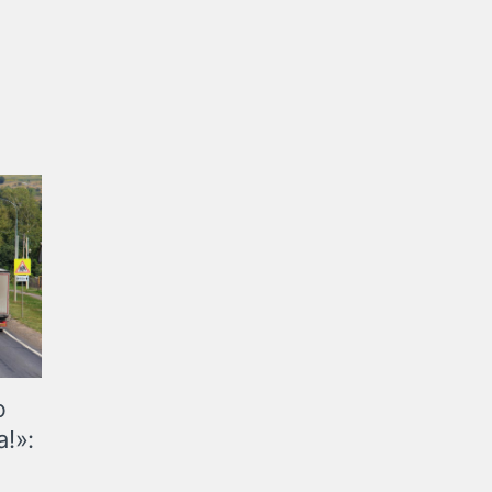
ю
!»: