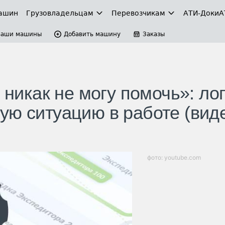
ашин
Грузовладельцам
Перевозчикам
АТИ-Доки
А
Ваши машины
Добавить машину
Заказы
 никак не могу помочь»: ло
ую ситуацию в работе (вид
фото: youtube.com