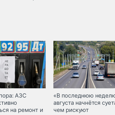
пора: АЗС
«В последнюю недел
ктивно
августа начнётся суета
ься на ремонт и
чем рискуют