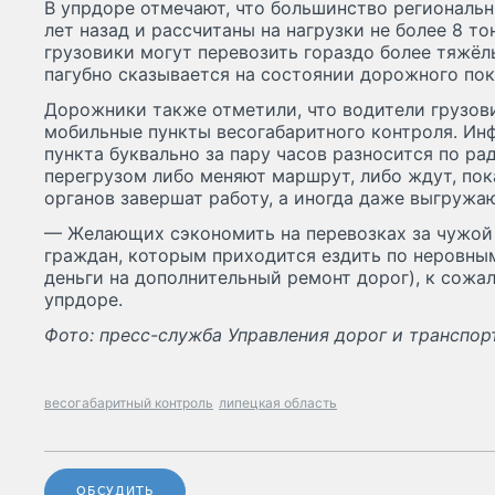
В упрдоре отмечают, что большинство региональ
лет назад и рассчитаны на нагрузки не более 8 т
грузовики могут перевозить гораздо более тяжёлы
пагубно сказывается на состоянии дорожного по
Дорожники также отметили, что водители грузов
мобильные пункты весогабаритного контроля. Ин
пункта буквально за пару часов разносится по ра
перегрузом либо меняют маршрут, либо ждут, по
органов завершат работу, а иногда даже выгружа
— Желающих сэкономить на перевозках за чужой 
граждан, которым приходится ездить по неровны
деньги на дополнительный ремонт дорог), к сожа
упрдоре.
Фото: пресс-служба Управления дорог и транспор
весогабаритный контроль
липецкая область
ОБСУДИТЬ