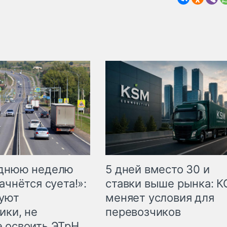
еднюю неделю
5 дней вместо 30 и
ачнётся суета!»:
ставки выше рынка: 
куют
меняет условия для
ики, не
перевозчиков
 освоить ЭТрН