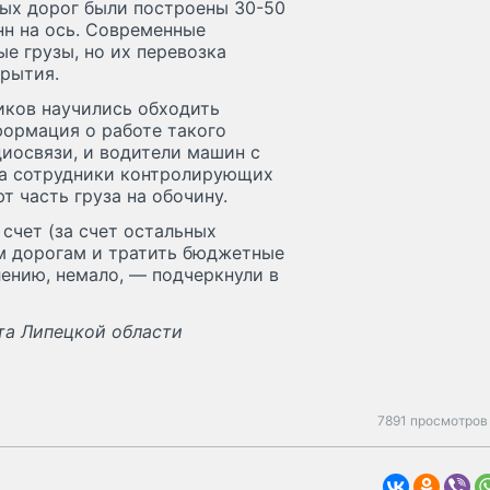
ных дорог были построены 30-50
онн на ось. Современные
е грузы, но их перевозка
крытия.
иков научились обходить
формация о работе такого
диосвязи, и водители машин с
ка сотрудники контролирующих
ют часть груза на обочину.
счет (за счет остальных
м дорогам и тратить бюджетные
лению, немало, — подчеркнули в
та Липецкой области
7891 просмотров 