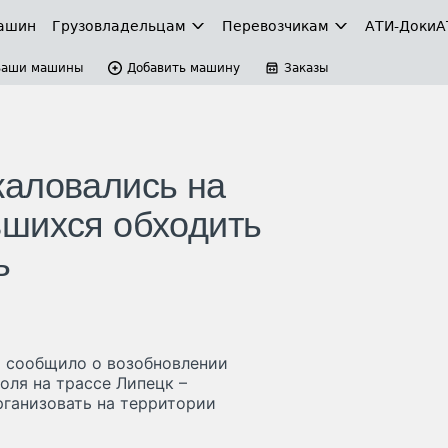
ашин
Грузовладельцам
Перевозчикам
АТИ-Доки
А
Ваши машины
Добавить машину
Заказы
жаловались на
вшихся обходить
ь
и сообщило о возобновлении
оля на трассе Липецк –
рганизовать на территории