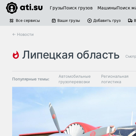
Грузы
Поиск грузов
Машины
Поиск м
Все сервисы
Ваши грузы
Добавить груз
← Новости
липецкая область
Смотр
автомобильные грузоперевозки
Автомобильные
Региональная
Популярные темы:
грузоперевозки
логистика
Склады и
Таможня и ВЭД
грузовые
терминалы