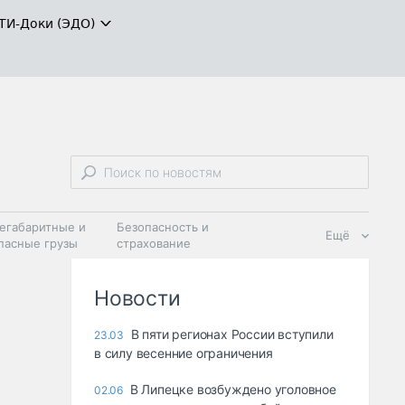
ТИ-Доки (ЭДО)
егабаритные и
Безопасность и
Ещё
пасные грузы
страхование
 масла и
Дзен
ия
Новости
В пяти регионах России вступили
23.03
в силу весенние ограничения
В Липецке возбуждено уголовное
02.06