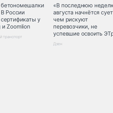
 бетономешалки
«В последнюю недел
 В России
августа начнётся сует
 сертификаты у
чем рискуют
 и Zoomlion
перевозчики, не
успевшие освоить ЭТ
й транспорт
Дзен