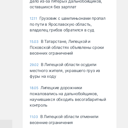
дело из-за пятерых дальнобойщиков,
оставшихся без зарплат
Грузовик с шампиньонами пропал
12.11
по пути в Ярославскую область,
владелец грибов обратился в суд
В Татарстане, Липецкой и
15.03
Псковской областях объявлены сроки
весенних ограничений
В Липецкой области осудили
29.02
местного жителя, укравшего груз из
фуры на ходу
Липецкие дорожники
18.05
пожаловались на дальнобойщиков,
научившихся обходить весогабаритный
контроль
В Липецкой области отменили
11.03
весенние ограничения