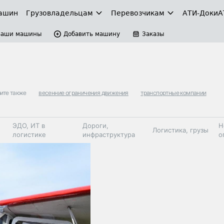
ашин
Грузовладельцам
Перевозчикам
АТИ-Доки
А
Ваши машины
Добавить машину
Заказы
ите также
весенние ограничения движения
транспортные компании
ЭДО, ИТ в
Дороги,
Н
Логистика, грузы
логистике
инфраструктура
о
Коммерческий
Автосервис,
Топливо,
Спецтехника
транспорт
запчасти, шины
автохим