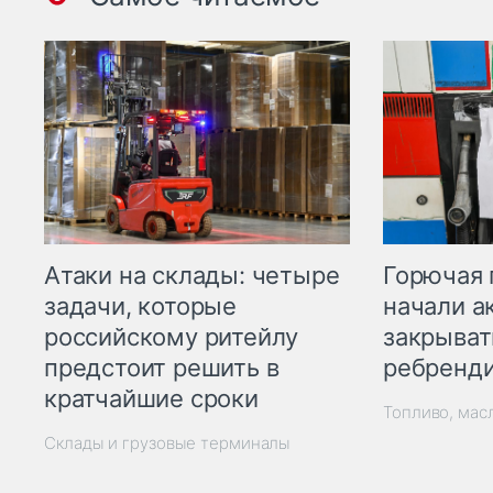
Горючая 
Атаки на склады: четыре
начали а
задачи, которые
закрыват
российскому ритейлу
ребренд
предстоит решить в
кратчайшие сроки
Топливо, мас
Склады и грузовые терминалы