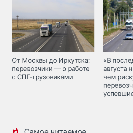
От Москвы до Иркутска:
«В посл
перевозчики — о работе
августа н
с СПГ-грузовиками
чем рис
перевозч
успевшие
Самое читаемое