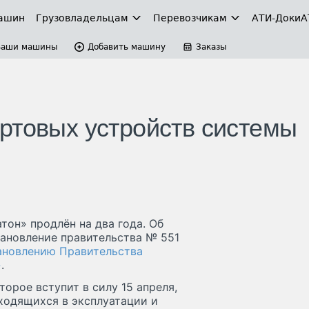
ашин
Грузовладельцам
Перевозчикам
АТИ-Доки
А
Ваши машины
Добавить машину
Заказы
ртовых устройств системы
он» продлён на два года. Об
тановление правительства № 551
тановлению Правительства
»
.
орое вступит в силу 15 апреля,
ходящихся в эксплуатации и