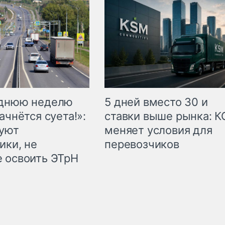
еднюю неделю
5 дней вместо 30 и
ачнётся суета!»:
ставки выше рынка: 
куют
меняет условия для
ики, не
перевозчиков
 освоить ЭТрН