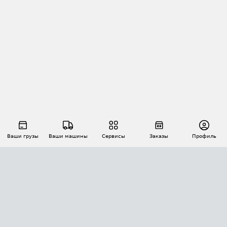
Ваши грузы
Ваши машины
Сервисы
Заказы
Профиль
АВТОМАТИЗАЦИЯ ПЕРЕВОЗОК
Площадки
Заказы
Торги
Тендеры
АТИ-Доки
GPS-мониторинг
АТИ Мессенджер
Цепочки грузов