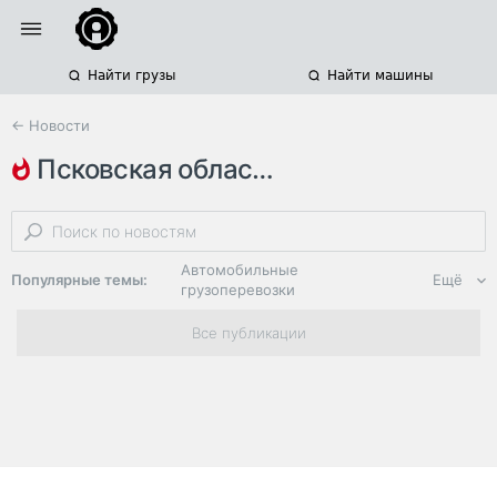
Найти грузы
Найти машины
← Новости
псковская область
весенние ограничения движения
международные автоперевозки
липецкая область
Автомобильные
Популярные темы:
Ещё
грузоперевозки
Региональная
Все публикации
логистика
ЭДО, ИТ в
логистике
Дороги,
инфраструктура