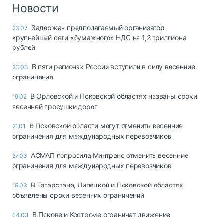
Логистика, грузы
Новости
Негабаритные и
Задержан предполагаемый организатор
23.07
опасные грузы
крупнейшей сети «бумажного» НДС на 1,2 триллиона
Безопасность и
рублей
страхование
В пяти регионах России вступили в силу весенние
23.03
Таможня и ВЭД
ограничения
Склады и
В Орловской и Псковской областях названы сроки
19.02
грузовые
весенней просушки дорог
терминалы
Коммерческий
В Псковской области могут отменить весенние
21.01
транспорт
ограничения для международных перевозчиков
Спецтехника
АСМАП попросила Минтранс отменить весенние
27.03
ограничения для международных перевозчиков
Автосервис,
запчасти, шины
В Татарстане, Липецкой и Псковской областях
15.03
Топливо, масла и
объявлены сроки весенних ограничений
Дзен
автохимия
В Пскове и Костроме ограничат движение
04.03