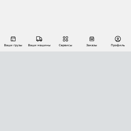
Ваши грузы
Ваши машины
Сервисы
Заказы
Профиль
АВТОМАТИЗАЦИЯ ПЕРЕВОЗОК
Площадки
Заказы
Торги
Тендеры
АТИ-Доки
GPS-мониторинг
АТИ Мессенджер
Цепочки грузов
API ATI.SU
ПОЛЕЗНОЕ
Расчет расстояний
БЕЗОПАСНОСТЬ