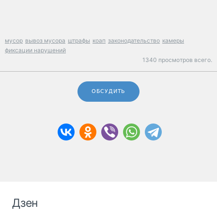
мусор
вывоз мусора
штрафы
коап
законодательство
камеры
фиксации нарушений
1340 просмотров всего.
ОБСУДИТЬ
Дзен