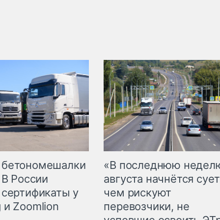
 бетономешалки
«В последнюю недел
 В России
августа начнётся сует
 сертификаты у
чем рискуют
 и Zoomlion
перевозчики, не