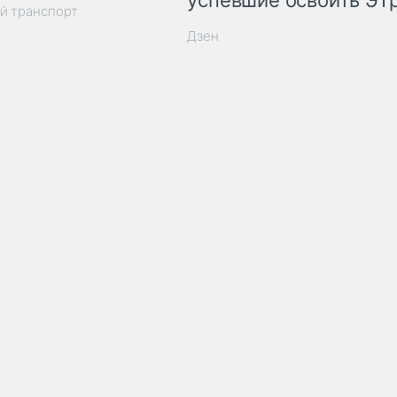
успевшие освоить ЭТ
й транспорт
Дзен