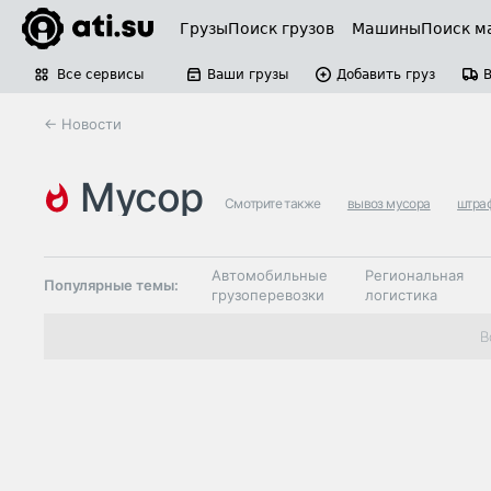
Грузы
Поиск грузов
Машины
Поиск м
Все сервисы
Ваши грузы
Добавить груз
← Новости
мусор
Смотрите также
вывоз мусора
штра
Автомобильные
Региональная
Популярные темы:
грузоперевозки
логистика
Склады и
В
Таможня и ВЭД
грузовые
терминалы