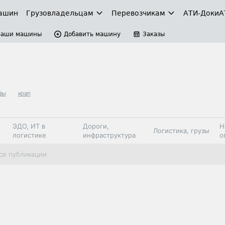
ашин
Грузовладельцам
Перевозчикам
АТИ-Доки
А
Ваши машины
Добавить машину
Заказы
фы
коап
ЭДО, ИТ в
Дороги,
Н
Логистика, грузы
логистике
инфраструктура
о
Коммерческий
Автосервис,
Топливо,
се публикации
Спецтехника
транспорт
запчасти, шины
автохим