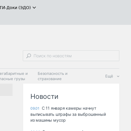
ТИ-Доки (ЭДО)
егабаритные и
Безопасность и
Ещё
пасные грузы
страхование
 масла и
Дзен
ия
Новости
С 11 января камеры начнут
09.01
выписывать штрафы за выброшенный
из машины мусор