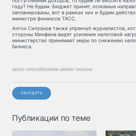
поступлением доходов, то будем ли вносить нал
году? Не будем. Бюджет принят, основные направ
запланированы, вот в рамках них и будем действ
министра финансов ТАСС.
Антон Силуанов также упрекнул журналистов, ко
стороны Минфина видят усиление налоговой нагру
министерство принимает меры по снижению нало
бизнеса.
налоги
налогообложение
минфин
силуанов
ОБСУДИТЬ
Публикации по теме