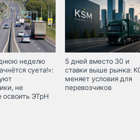
еднюю неделю
5 дней вместо 30 и
ачнётся суета!»:
ставки выше рынка: 
куют
меняет условия для
ики, не
перевозчиков
 освоить ЭТрН