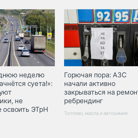
Горючая пора: АЗС
еднюю неделю
начали активно
ачнётся суета!»:
закрываться на ремон
куют
ребрендинг
ики, не
 освоить ЭТрН
Топливо, масла и автохимия