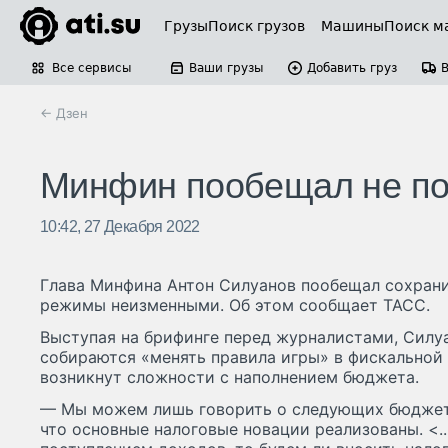
Грузы
Поиск грузов
Машины
Поиск м
Все сервисы
Ваши грузы
Добавить груз
← Дзен
Минфин пообещал не пов
10:42, 27 Декабря 2022
Глава Минфина Антон Силуанов пообещал сохран
режимы неизменными. Об этом сообщает ТАСС.
Выступая на брифинге перед журналистами, Силуа
собираются «менять правила игры» в фискальной 
возникнут сложности с наполнением бюджета.
— Мы можем лишь говорить о следующих бюджетн
что основные налоговые новации реализованы. <..