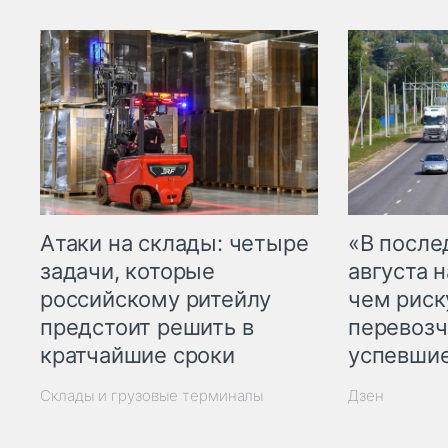
Атаки на склады: четыре
«В посл
задачи, которые
августа н
российскому ритейлу
чем рис
предстоит решить в
перевозч
кратчайшие сроки
успевшие
Склады и грузовые терминалы
Дзен