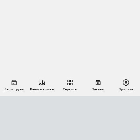
Ваши грузы
Ваши машины
Сервисы
Заказы
Профиль
АВТОМАТИЗАЦИЯ ПЕРЕВОЗОК
Площадки
Заказы
Торги
Тендеры
АТИ-Доки