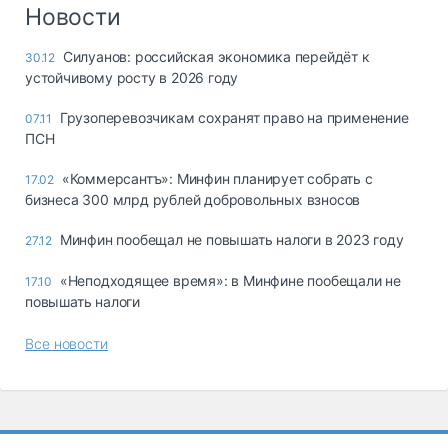
Логистика, грузы
Новости
Негабаритные и
Силуанов: российская экономика перейдёт к
30.12
опасные грузы
устойчивому росту в 2026 году
Безопасность и
страхование
Грузоперевозчикам сохранят право на применение
07.11
ПСН
Таможня и ВЭД
«Коммерсантъ»: Минфин планирует собрать с
17.02
Склады и
бизнеса 300 млрд рублей добровольных взносов
грузовые
терминалы
Минфин пообещал не повышать налоги в 2023 году
27.12
Коммерческий
транспорт
«Неподходящее время»: в Минфине пообещали не
17.10
повышать налоги
Спецтехника
Все новости
Автосервис,
запчасти, шины
Топливо, масла и
Дзен
автохимия