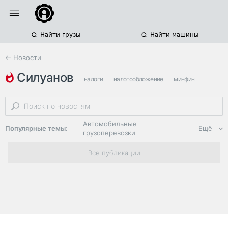
Найти грузы
Найти машины
← Новости
силуанов
налоги
налогообложение
минфин
Автомобильные
Популярные темы:
Ещё
грузоперевозки
Региональная
Все публикации
логистика
ЭДО, ИТ в
логистике
Дороги,
инфраструктура