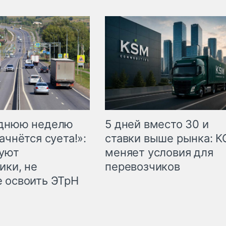
еднюю неделю
5 дней вместо 30 и
ачнётся суета!»:
ставки выше рынка: 
куют
меняет условия для
ики, не
перевозчиков
 освоить ЭТрН