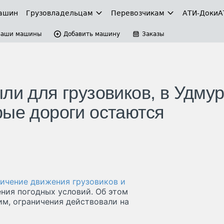
ашин
Грузовладельцам
Перевозчикам
АТИ-Доки
А
Ваши машины
Добавить машину
Заказы
ли для грузовиков, в Удму
рые дороги остаются
ничение движения грузовиков и
ения погодных условий. Об этом
м, ограничения действовали на