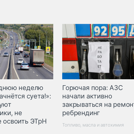
Горючая пора: АЗС
еднюю неделю
начали активно
ачнётся суета!»:
закрываться на ремон
куют
ребрендинг
ики, не
 освоить ЭТрН
Топливо, масла и автохимия