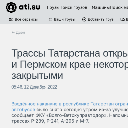
Грузы
Поиск грузов
Машины
Поиск м
Все сервисы
Ваши грузы
Добавить груз
← Дзен
Трассы Татарстана откры
и Пермском крае некото
закрытыми
05:46, 12 Декабря 2022
Введённое накануне в республике Татарстан огра
автобусов
было снято сегодня утром из-за улучш
сообщает ФКУ «Волго-Вятскуправтодор». Напомни
трассах Р-239, Р-241, А-295 и М-7.