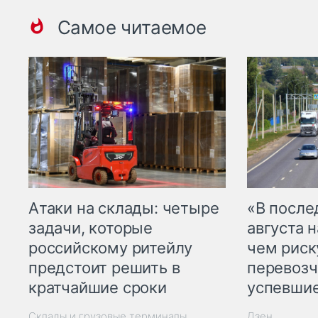
Самое читаемое
Атаки на склады: четыре
«В посл
задачи, которые
августа н
российскому ритейлу
чем рис
предстоит решить в
перевозч
кратчайшие сроки
успевшие
Склады и грузовые терминалы
Дзен