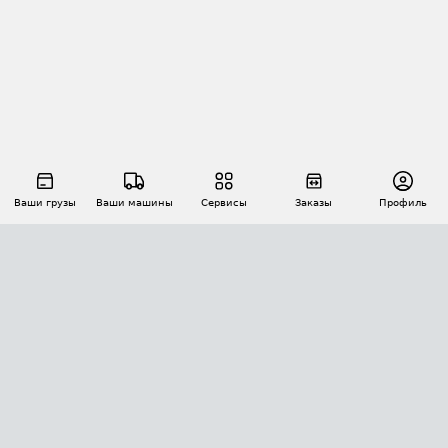
Ваши грузы
Ваши машины
Сервисы
Заказы
Профиль
АВТОМАТИЗАЦИЯ ПЕРЕВОЗОК
Площадки
Заказы
Торги
Тендеры
АТИ-Доки
GPS-мониторинг
АТИ Мессенджер
Цепочки грузов
API ATI.SU
ПОЛЕЗНОЕ