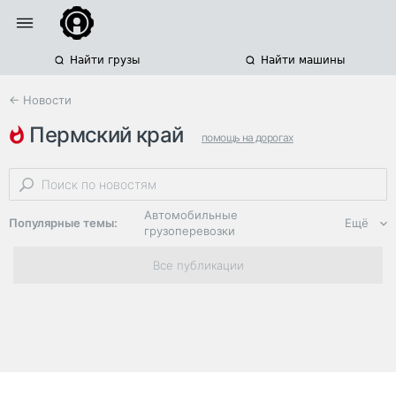
Найти грузы
Найти машины
← Новости
пермский край
помощь на дорогах
весенние ограничения движения
башкортостан
Автомобильные
Популярные темы:
Ещё
грузоперевозки
Региональная
Все публикации
логистика
ЭДО, ИТ в
логистике
Дороги,
инфраструктура