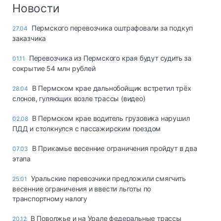
Логистика, грузы
Новости
Негабаритные и
Пермского перевозчика оштрафовали за подкуп
27.04
опасные грузы
заказчика
Безопасность и
страхование
Перевозчика из Пермского края будут судить за
01.11
сокрытие 54 млн рублей
Таможня и ВЭД
В Пермском крае дальнобойщик встретил трёх
28.04
Склады и
слонов, гуляющих возле трассы (видео)
грузовые
терминалы
В Пермском крае водитель грузовика нарушил
02.08
Коммерческий
ПДД и столкнулся с пассажирским поездом
транспорт
В Прикамье весенние ограничения пройдут в два
07.03
Спецтехника
этапа
Автосервис,
Уральские перевозчики предложили смягчить
25.01
запчасти, шины
весенние ограничения и ввести льготы по
Топливо, масла и
транспортному налогу
Дзен
автохимия
В Поволжье и на Урале федеральные трассы
20.12