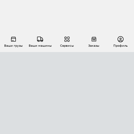
Ваши грузы
Ваши машины
Сервисы
Заказы
Профиль
АВТОМАТИЗАЦИЯ ПЕРЕВОЗОК
Площадки
Заказы
Торги
Тендеры
АТИ-Доки
GPS-мониторинг
АТИ Мессенджер
Цепочки грузов
API ATI.SU
ПОЛЕЗНОЕ
Расчет расстояний
БЕЗОПАСНОСТЬ
Академия ATI.SU