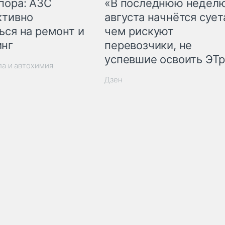
пора: АЗС
«В последнюю недел
ктивно
августа начнётся суета
ься на ремонт и
чем рискуют
инг
перевозчики, не
успевшие освоить ЭТ
ла и автохимия
Дзен