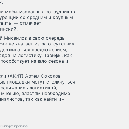
к.
ии мобилизованных сотрудников
куренции со средним и крупным
вить, — отмечает
инский.
ей Мисаилов в свою очередь
же не хватает из-за отсутствия
оддерживаться предложением,
дов на логистику. Тарифы, как
способствует начало сезона и
вли (АКИТ) Артем Соколов
вые площадки могут столкнуться
 занимались логистикой,
о мнению, властям необходимо
иалистов, так как найти им
 импорт
прогнозы