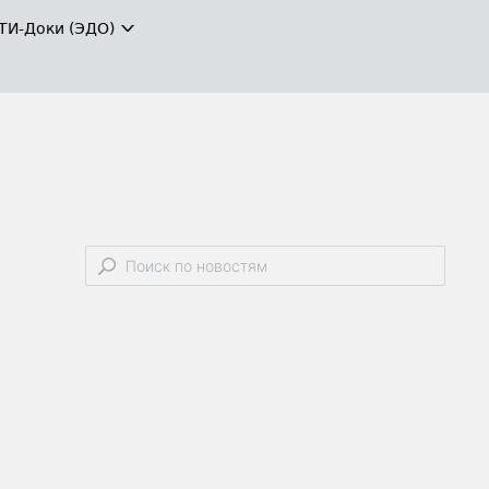
ТИ-Доки (ЭДО)
в