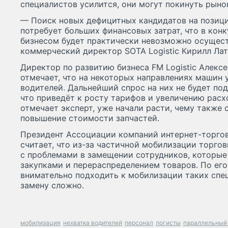
специалистов усилится, они могут покинуть рыно
— Поиск новых дефицитных кандидатов на позиц
потребует больших финансовых затрат, что в кон
бизнесом будет практически невозможно осущест
коммерческий директор SOTA Logistic Кирилл Лат
Директор по развитию бизнеса FM Logistic Алекс
отмечает, что на некоторых направлениях машин у
водителей. Дальнейший спрос на них не будет п
что приведёт к росту тарифов и увеличению расхо
отмечает эксперт, уже начали расти, чему также 
повышение стоимости запчастей.
Президент Ассоциации компаний интернет-торго
считает, что из-за частичной мобилизации торго
с проблемами в замещении сотрудников, которые
закупками и перераспределением товаров. По ег
внимательно подходить к мобилизации таких спец
замену сложно.
мобилизация
нехватка водителей
персонал
логисты
параллельный