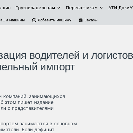
ашин
Грузовладельцам
Перевозчикам
АТИ-Доки
А
Ваши машины
Добавить машину
Заказы
ация водителей и логисто
ллельный импорт
ти компаний, занимающихся
Об этом пишет издание
ли с представителями
мпортом занимаются в основном
иматели. Если дефицит