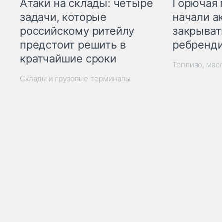
Горючая 
Атаки на склады: четыре
начали а
задачи, которые
закрыват
российскому ритейлу
ребренд
предстоит решить в
кратчайшие сроки
Топливо, мас
Склады и грузовые терминалы