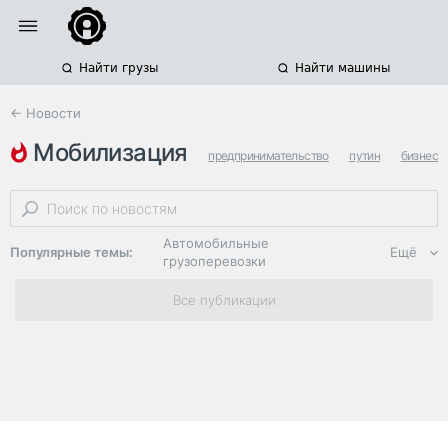
Найти грузы
Найти машины
← Новости
мобилизация
предпринимательство
путин
бизнес
Автомобильные
Популярные темы:
Ещё
грузоперевозки
Региональная
Все публикации
логистика
ЭДО, ИТ в
логистике
Дороги,
инфраструктура