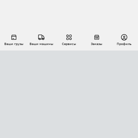
Ваши грузы
Ваши машины
Сервисы
Заказы
Профиль
АВТОМАТИЗАЦИЯ ПЕРЕВОЗОК
Площадки
Заказы
Торги
Тендеры
АТИ-Доки
GPS-мониторинг
АТИ Мессенджер
Цепочки грузов
API ATI.SU
ПОЛЕЗНОЕ
Расчет расстояний
БЕЗОПАСНОСТЬ
Академия ATI.SU