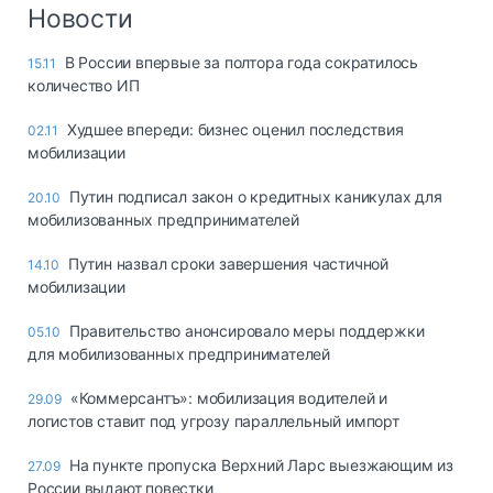
Логистика, грузы
Новости
Негабаритные и
В России впервые за полтора года сократилось
15.11
опасные грузы
количество ИП
Безопасность и
страхование
Худшее впереди: бизнес оценил последствия
02.11
мобилизации
Таможня и ВЭД
Путин подписал закон о кредитных каникулах для
20.10
Склады и
мобилизованных предпринимателей
грузовые
терминалы
Путин назвал сроки завершения частичной
14.10
Коммерческий
мобилизации
транспорт
Правительство анонсировало меры поддержки
05.10
Спецтехника
для мобилизованных предпринимателей
Автосервис,
«Коммерсантъ»: мобилизация водителей и
29.09
запчасти, шины
логистов ставит под угрозу параллельный импорт
Топливо, масла и
Дзен
автохимия
На пункте пропуска Верхний Ларс выезжающим из
27.09
России выдают повестки