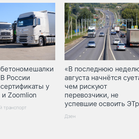
 бетономешалки
«В последнюю недел
 В России
августа начнётся суета
 сертификаты у
чем рискуют
 и Zoomlion
перевозчики, не
успевшие освоить ЭТ
й транспорт
Дзен