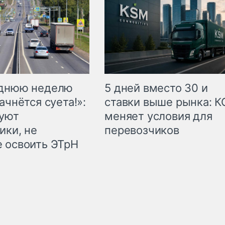
еднюю неделю
5 дней вместо 30 и
ачнётся суета!»:
ставки выше рынка: 
куют
меняет условия для
ики, не
перевозчиков
 освоить ЭТрН