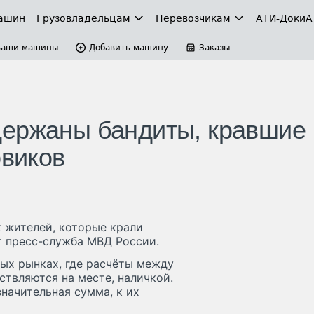
ашин
Грузовладельцам
Перевозчикам
АТИ-Доки
А
Ваши машины
Добавить машину
Заказы
держаны бандиты, кравшие
овиков
 жителей, которые крали
т пресс-служба МВД России.
ых рынках, где расчёты между
твляются на месте, наличкой.
начительная сумма, к их