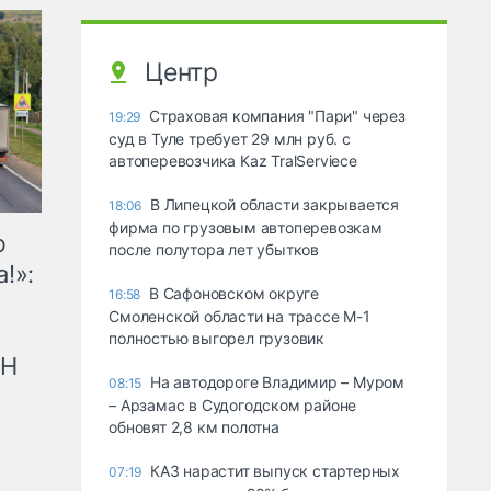
Центр
Страховая компания "Пари" через
19:29
суд в Туле требует 29 млн руб. с
автоперевозчика Kaz TralServiece
В Липецкой области закрывается
18:06
фирма по грузовым автоперевозкам
ю
после полутора лет убытков
!»:
В Сафоновском округе
16:58
Смоленской области на трассе М-1
полностью выгорел грузовик
рН
На автодороге Владимир – Муром
08:15
– Арзамас в Судогодском районе
обновят 2,8 км полотна
КАЗ нарастит выпуск стартерных
07:19