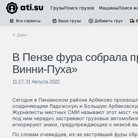
Грузы
Поиск грузов
Машины
Поиск м
Все сервисы
Ваши грузы
Добавить груз
← Дзен
В Пензе фура собрала пр
Винни-Пуха»
11:17, 31 Августа 2022
Сегодня в Пензенском районе Арбеково произошл
соединяющим Ладожскую и Большую Арбековскую 
Журналисты местных СМИ называют этот мост «м
под ним нередко застревают грузовые автомобил
игнорируют знаки, предупреждающие о низкой вы
По словам очевидцев, из-за застрявшей фуры обр