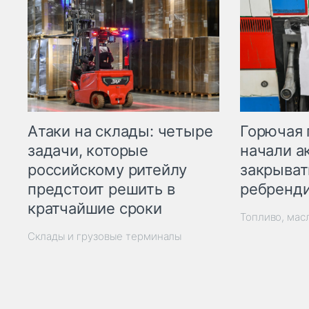
Горючая 
Атаки на склады: четыре
начали а
задачи, которые
закрыват
российскому ритейлу
ребренд
предстоит решить в
кратчайшие сроки
Топливо, мас
Склады и грузовые терминалы