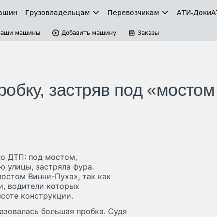
ашин
Грузовладельцам
Перевозчикам
АТИ-Доки
А
Ваши машины
Добавить машину
Заказы
обку, застряв под «мостом
о ДТП: под мостом,
улицы, застряла фура.
остом Винни-Пуха», так как
и, водители которых
соте конструкции.
азовалась большая пробка. Судя