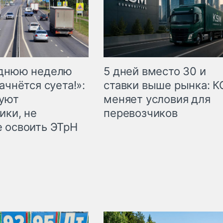
еднюю неделю
5 дней вместо 30 и
ачнётся суета!»:
ставки выше рынка: 
куют
меняет условия для
ики, не
перевозчиков
 освоить ЭТрН