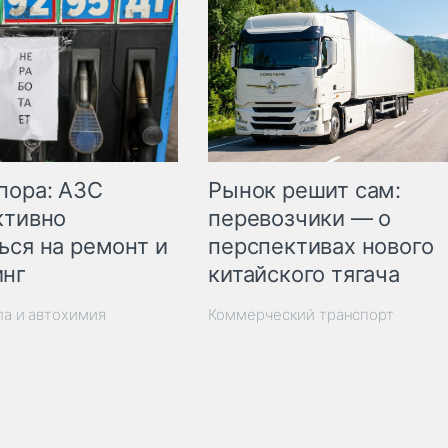
пора: АЗС
Рынок решит сам:
ктивно
перевозчики — о
ься на ремонт и
перспективах нового
инг
китайского тягача
ла и автохимия
Коммерческий транспорт