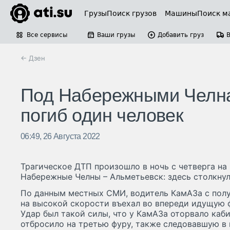
Грузы
Поиск грузов
Машины
Поиск м
Все сервисы
Ваши грузы
Добавить груз
← Дзен
Под Набережными Челна
погиб один человек
06:49, 26 Августа 2022
Трагическое ДТП произошло в ночь с четверга на
Набережные Челны – Альметьевск: здесь столкнул
По данным местных СМИ, водитель КамАЗа с пол
на высокой скорости въехал во впереди идущую ф
Удар был такой силы, что у КамАЗа оторвало каб
отбросило на третью фуру, также следовавшую в 