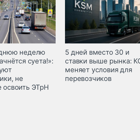
еднюю неделю
5 дней вместо 30 и
ачнётся суета!»:
ставки выше рынка: 
куют
меняет условия для
ики, не
перевозчиков
 освоить ЭТрН