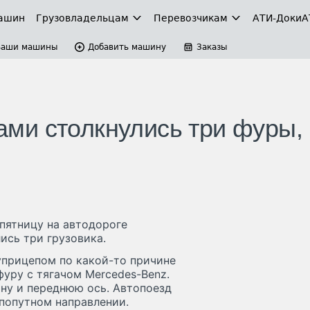
ашин
Грузовладельцам
Перевозчикам
АТИ-Доки
А
Ваши машины
Добавить машину
Заказы
ми столкнулись три фуры,
 пятницу на автодороге
ись три грузовика.
уприцепом по какой-то причине
уру с тягачом Mercedes-Benz.
ину и переднюю ось. Автопоезд
попутном направлении.