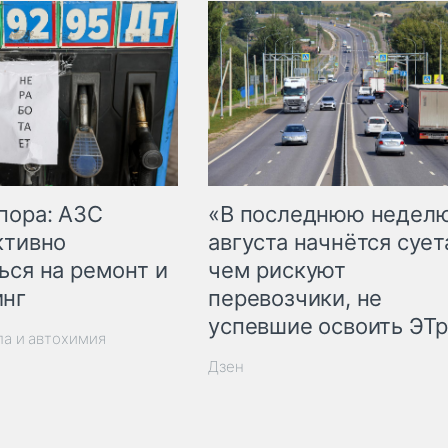
пора: АЗС
«В последнюю недел
ктивно
августа начнётся суета
ься на ремонт и
чем рискуют
инг
перевозчики, не
успевшие освоить ЭТ
ла и автохимия
Дзен