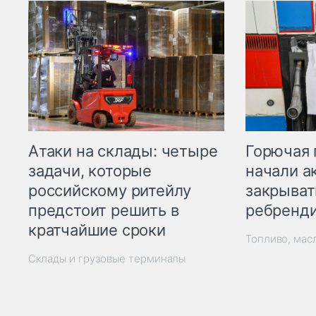
Горючая 
Атаки на склады: четыре
начали а
задачи, которые
закрыват
российскому ритейлу
ребренд
предстоит решить в
кратчайшие сроки
Топливо, мас
Склады и грузовые терминалы