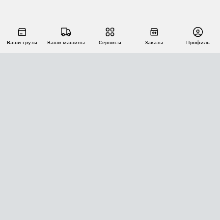
Ваши грузы
Ваши машины
Сервисы
Заказы
Профиль
АВТОМАТИЗАЦИЯ ПЕРЕВОЗОК
Площадки
Заказы
Торги
Тендеры
АТИ-Доки
GPS-мониторинг
АТИ Мессенджер
Цепочки грузов
API ATI.SU
ПОЛЕЗНОЕ
Расчет расстояний
БЕЗОПАСНОСТЬ
Академия ATI.SU
ATI.SU о безопасности
Звезды ATI.SU на вашем сайте
КОНТАКТЫ И ТАРИФЫ
Памятка по проверке контрагентов
Индекс ATI.SU FTL РФ