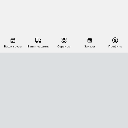
Ваши грузы
Ваши машины
Сервисы
Заказы
Профиль
АВТОМАТИЗАЦИЯ ПЕРЕВОЗОК
Площадки
Заказы
Торги
Тендеры
АТИ-Доки
GPS-мониторинг
АТИ Мессенджер
Цепочки грузов
API ATI.SU
ПОЛЕЗНОЕ
Расчет расстояний
БЕЗОПАСНОСТЬ