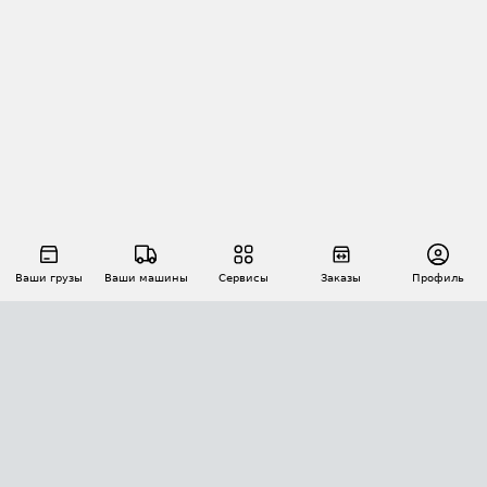
Ваши грузы
Ваши машины
Сервисы
Заказы
Профиль
АВТОМАТИЗАЦИЯ ПЕРЕВОЗОК
Площадки
Заказы
Торги
Тендеры
АТИ-Доки
GPS-мониторинг
АТИ Мессенджер
Цепочки грузов
API ATI.SU