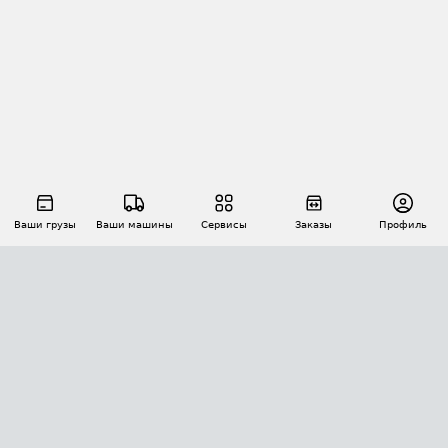
Ваши грузы
Ваши машины
Сервисы
Заказы
Профиль
АВТОМАТИЗАЦИЯ ПЕРЕВОЗОК
Площадки
Заказы
Торги
Тендеры
АТИ-Доки
GPS-мониторинг
АТИ Мессенджер
Цепочки грузов
API ATI.SU