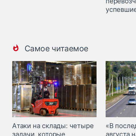
перевозч
успевшие
Самое читаемое
Атаки на склады: четыре
«В посл
задачи, которые
августа н