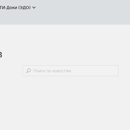
ТИ-Доки (ЭДО)
в