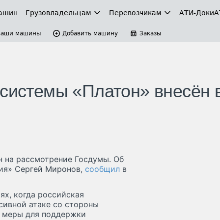
ашин
Грузовладельцам
Перевозчикам
АТИ-Доки
А
Ваши машины
Добавить машину
Заказы
 системы «Платон» внесён 
н на рассмотрение Госдумы. Об
сия» Сергей Миронов,
сообщил
в
ях, когда российская
ссивной атаке со стороны
е меры для поддержки