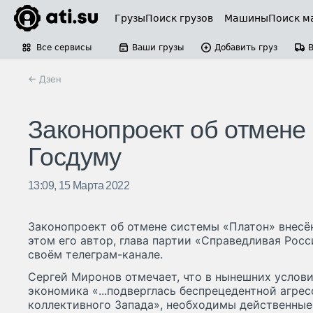
Грузы
Поиск грузов
Машины
Поиск м
Все сервисы
Ваши грузы
Добавить груз
← Дзен
Законопроект об отмене
Госдуму
13:09, 15 Марта 2022
Законопроект об отмене системы «Платон» внесё
этом его автор, глава партии «Справедливая Рос
своём телеграм-канале.
Сергей Миронов отмечает, что в нынешних услови
экономика «...подверглась беспрецедентной агре
коллективного Запада», необходимы действенны