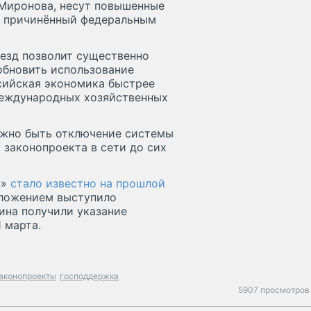
 Миронова, несут повышенные
д, причинённый федеральным
оезд позволит существенно
обновить использование
ссийская экономика быстрее
международных хозяйственных
лжно быть отключение системы
 законопроекта в сети до сих
н»
стало известно на прошлой
дложением выступило
ина получили указание
 марта.
аконопроекты
господдержка
5907 просмотров 