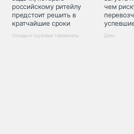
российскому ритейлу
чем рис
предстоит решить в
перевозч
кратчайшие сроки
успевшие
Склады и грузовые терминалы
Дзен