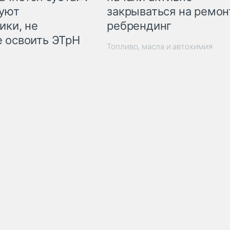
закрываться на ремон
куют
ребрендинг
ики, не
 освоить ЭТрН
Топливо, масла и автохимия