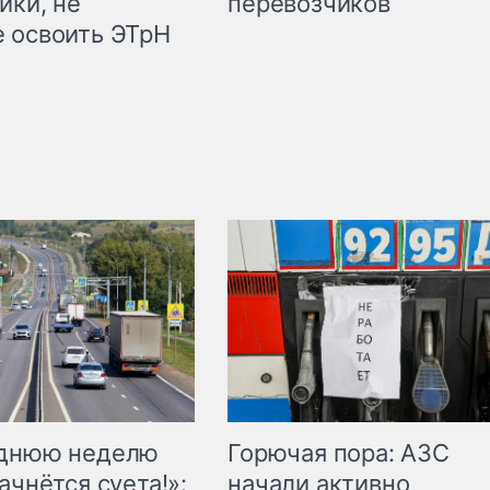
ики, не
перевозчиков
 освоить ЭТрН
Горючая пора: АЗС
еднюю неделю
начали активно
ачнётся суета!»: