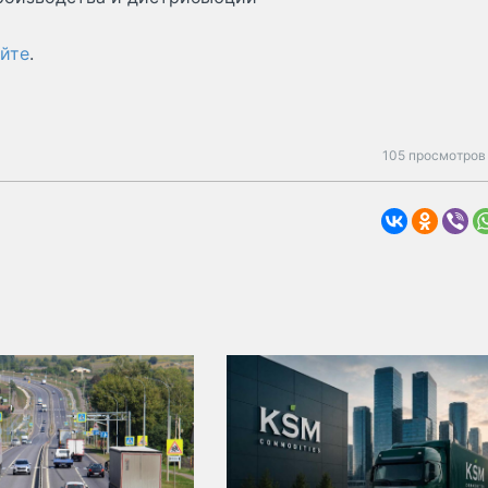
айте
.
105 просмотров 