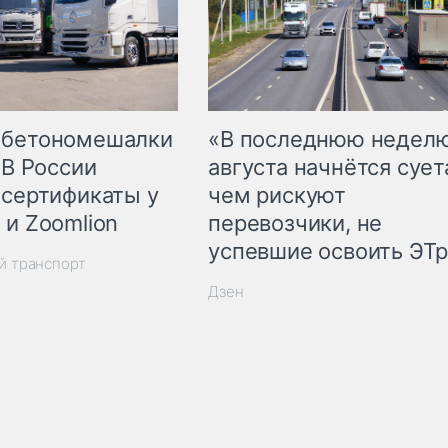
 бетономешалки
«В последнюю недел
 В России
августа начнётся суета
 сертификаты у
чем рискуют
 и Zoomlion
перевозчики, не
успевшие освоить ЭТ
й транспорт
Дзен