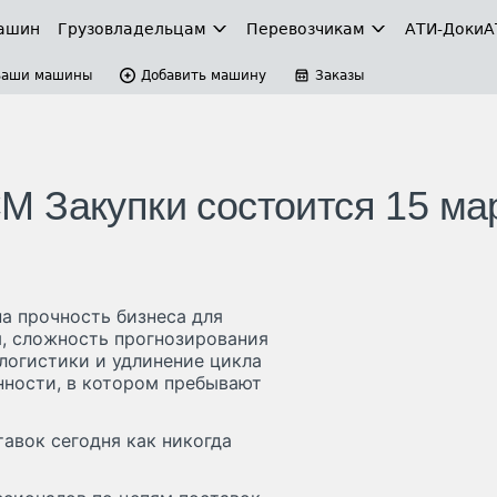
ашин
Грузовладельцам
Перевозчикам
АТИ-Доки
А
Ваши машины
Добавить машину
Заказы
 Закупки состоится 15 ма
а прочность бизнеса для
ы, сложность прогнозирования
логистики и удлинение цикла
нности, в котором пребывают
тавок сегодня как никогда