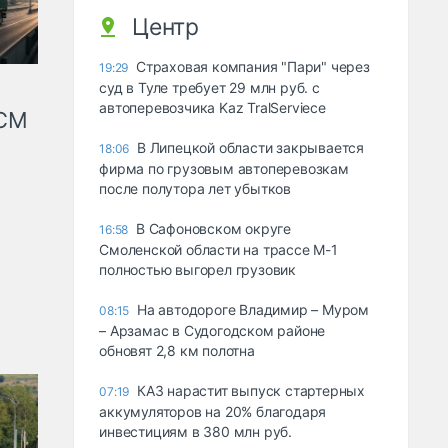
Центр
Страховая компания "Пари" через
19:29
суд в Туле требует 29 млн руб. с
автоперевозчика Kaz TralServiece
КСМ
В Липецкой области закрывается
18:06
фирма по грузовым автоперевозкам
после полутора лет убытков
В Сафоновском округе
16:58
Смоленской области на трассе М-1
полностью выгорел грузовик
На автодороге Владимир – Муром
08:15
– Арзамас в Судогодском районе
обновят 2,8 км полотна
КАЗ нарастит выпуск стартерных
07:19
аккумуляторов на 20% благодаря
инвестициям в 380 млн руб.