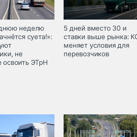
еднюю неделю
5 дней вместо 30 и
ачнётся суета!»:
ставки выше рынка: 
куют
меняет условия для
ики, не
перевозчиков
 освоить ЭТрН