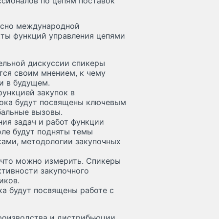
ссионалов по цепям поставок
асно международной
кты функций управления цепями
ельной дискуссии спикеры
тся своим мнением, к чему
и в будущем.
функцией закупок в
лока будут посвящены ключевым
бальные вызовы.
ия задач и работ функции
толе будут подняты темы
ами, методологии закупочных
 что можно измерить. Спикеры
ктивности закупочного
иков.
ка будут посвящены работе с
производства и дистрибьюции