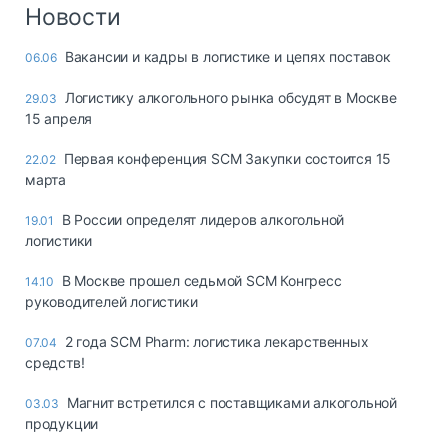
Логистика, грузы
Новости
Негабаритные и
Вакансии и кадры в логистике и цепях поставок
06.06
опасные грузы
Безопасность и
Логистику алкогольного рынка обсудят в Москве
29.03
страхование
15 апреля
Таможня и ВЭД
Первая конференция SCM Закупки состоится 15
22.02
марта
Склады и
грузовые
В России определят лидеров алкогольной
19.01
терминалы
логистики
Коммерческий
транспорт
В Москве прошел седьмой SCM Конгресс
14.10
руководителей логистики
Спецтехника
2 года SCM Pharm: логистика лекарственных
07.04
Автосервис,
средств!
запчасти, шины
Топливо, масла и
Магнит встретился с поставщиками алкогольной
03.03
Дзен
автохимия
продукции