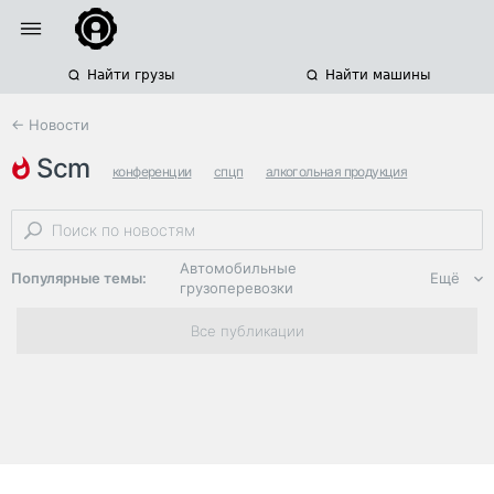
Найти грузы
Найти машины
← Новости
scm
конференции
спцп
алкогольная продукция
Автомобильные
Популярные темы:
Ещё
грузоперевозки
Региональная
Все публикации
логистика
ЭДО, ИТ в
логистике
Дороги,
инфраструктура