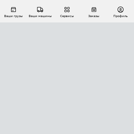
Ваши грузы
Ваши машины
Сервисы
Заказы
Профиль
АВТОМАТИЗАЦИЯ ПЕРЕВОЗОК
Площадки
Заказы
Торги
Тендеры
АТИ-Доки
GPS-мониторинг
АТИ Мессенджер
Цепочки грузов
API ATI.SU
ПОЛЕЗНОЕ
Расчет расстояний
БЕЗОПАСНОСТЬ
Академия ATI.SU
ATI.SU о безопасности
Звезды ATI.SU на вашем сайте
КОНТАКТЫ И ТАРИФЫ
Памятка по проверке контрагентов
Индекс ATI.SU FTL РФ
О системе ATI.SU
Светофор+
Средние ставки
ИНФОРМАЦИЯ
Контактная информация