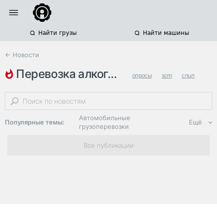
Найти грузы
Найти машины
← Новости
перевозка алкоголя
опросы
scm
спцп
Автомобильные
Популярные темы:
Ещё
грузоперевозки
Региональная
Все публикации
логистика
ЭДО, ИТ в
логистике
Дороги,
инфраструктура