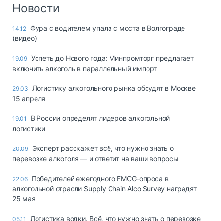
Логистика, грузы
Новости
Негабаритные и
Фура с водителем упала с моста в Волгограде
14.12
опасные грузы
(видео)
Безопасность и
страхование
Успеть до Нового года: Минпромторг предлагает
19.09
включить алкоголь в параллельный импорт
Таможня и ВЭД
Логистику алкогольного рынка обсудят в Москве
29.03
Склады и
15 апреля
грузовые
терминалы
В России определят лидеров алкогольной
19.01
Коммерческий
логистики
транспорт
Эксперт расскажет всё, что нужно знать о
20.09
Спецтехника
перевозке алкоголя — и ответит на ваши вопросы
Автосервис,
Победителей ежегодного FMCG-опроса в
22.06
запчасти, шины
алкогольной отрасли Supply Chain Alco Survey наградят
Топливо, масла и
25 мая
Дзен
автохимия
Логистика водки. Всё, что нужно знать о перевозке
05.11