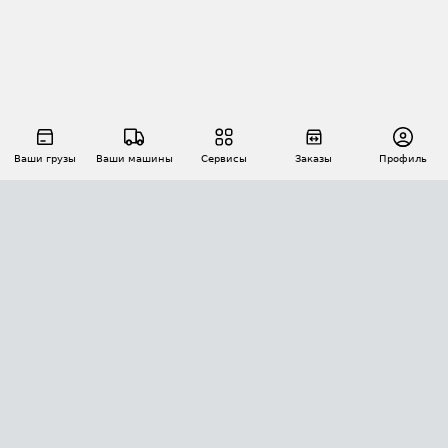
Ваши грузы
Ваши машины
Сервисы
Заказы
Профиль
АВТОМАТИЗАЦИЯ ПЕРЕВОЗОК
Площадки
Заказы
Торги
Тендеры
АТИ-Доки
GPS-мониторинг
АТИ Мессенджер
Цепочки грузов
API ATI.SU
ПОЛЕЗНОЕ
Расчет расстояний
БЕЗОПАСНОСТЬ