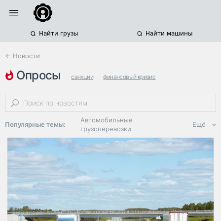
Найти грузы
Найти машины
← Новости
опросы
санкции
финансовый кризис
международные автоперевозки
Автомобильные
Популярные темы:
Ещё
грузоперевозки
Региональная
логистика
ЭДО, ИТ в
логистике
Дороги,
инфраструктура