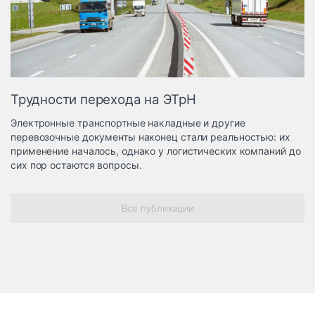
Логистика, грузы
Негабаритные и
опасные грузы
Безопасность и
страхование
Трудности перехода на ЭТрН
Таможня и ВЭД
Электронные транспортные накладные и другие
Склады и
перевозочные документы наконец стали реальностью: их
грузовые
применение началось, однако у логистических компаний до
терминалы
сих пор остаются вопросы.
Коммерческий
транспорт
Все публикации
Спецтехника
Автосервис,
запчасти, шины
Топливо, масла и
Дзен
автохимия