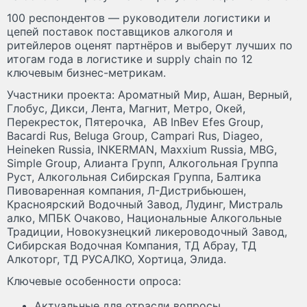
100 респондентов — руководители логистики и
цепей поставок поставщиков алкоголя и
ритейлеров оценят партнёров и выберут лучших по
итогам года в логистике и supply chain по 12
ключевым бизнес-метрикам.
Участники проекта: Ароматный Мир, Ашан, Верный,
Глобус, Дикси, Лента, Магнит, Метро, Окей,
Перекресток, Пятерочка, AB InBev Efes Group,
Bacardi Rus, Beluga Group, Campari Rus, Diageo,
Heineken Russia, INKERMAN, Maxxium Russia, MBG,
Simple Group, Алианта Групп, Алкогольная Группа
Руст, Алкогольная Сибирская Группа, Балтика
Пивоваренная компания, Л-Дистрибьюшен,
Красноярский Водочный Завод, Лудинг, Мистраль
алко, МПБК Очаково, Национальные Алкогольные
Традиции, Новокузнецкий ликероводочный Завод,
Сибирская Водочная Компания, ТД Абрау, ТД
Алкоторг, ТД РУСАЛКО, Хортица, Элида.
Ключевые особенности опроса:
Актуальные для отрасли вопросы,