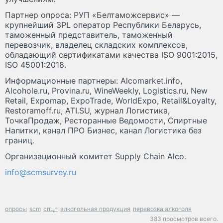
Партнер опроса: РУП «Белтаможсервис» —
крупнейший 3PL оператор Республики Беларусь,
таможенный представитель, таможенный
перевозчик, владелец складских комплексов,
обладающий сертификатами качества ISO 9001:2015,
ISO 45001:2018.
Информационные партнеры: Alcomarket.info,
Alcohole.ru, Provina.ru, WineWeekly, Logistics.ru, New
Retail, Expomap, ExpoTrade, WorldExpo, Retail&Loyalty,
Restoramoff.ru, ATI.SU, журнал Логистика,
ТочкаПродаж, Ресторанные Ведомости, Спиртные
Напитки, канал ПРО Бизнес, канал Логистика без
границ.
Организационный комитет Supply Chain Alco.
info@scmsurvey.ru
опросы
scm
спцп
алкогольная продукция
перевозка алкоголя
383 просмотров всего.