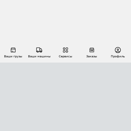
Ваши грузы
Ваши машины
Сервисы
Заказы
Профиль
АВТОМАТИЗАЦИЯ ПЕРЕВОЗОК
Площадки
Заказы
Торги
Тендеры
АТИ-Доки
GPS-мониторинг
АТИ Мессенджер
Цепочки грузов
API ATI.SU
ПОЛЕЗНОЕ