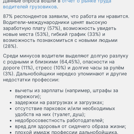
Данные опроса вошли в
отчёт о рынке труда
водителей грузовиков
.
87% респондентов заявили, что работа им нравится.
Водители-международники ценят высокую
заработную плату (57%), возможность увидеть
новые места (53%), гибкий график (33%) и
возможность познакомиться с новыми людьми
(28%).
Среди минусов водители выделяют долгую разлуку
с родными и близкими (64,45%), опасности на
дороге (11%), стресс (10%) и долгие часы за рулём
(3%). Дальнобойщики нередко упоминают и другие
недостатки профессии:
вычеты из зарплаты (например, штрафы за
пережоги);
задержки на разгрузках и загрузках;
отсутствие парковок и/или необходимых
удобств на них (туалет, душ);
недобросовестность работодателей;
вред для здоровья от сидячего образа жизни;
плохой имидж профессии дальнобойщика.