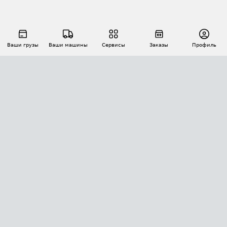
Ваши грузы
Ваши машины
Сервисы
Заказы
Профиль
АВТОМАТИЗАЦИЯ ПЕРЕВОЗОК
Площадки
Заказы
Торги
Тендеры
АТИ-Доки
GPS-мониторинг
АТИ Мессенджер
Цепочки грузов
API ATI.SU
ПОЛЕЗНОЕ
Расчет расстояний
БЕЗОПАСНОСТЬ
Академия ATI.SU
ATI.SU о безопасности
Звезды ATI.SU на вашем сайте
КОНТАКТЫ И ТАРИФЫ
Памятка по проверке контрагентов
Индекс ATI.SU FTL РФ