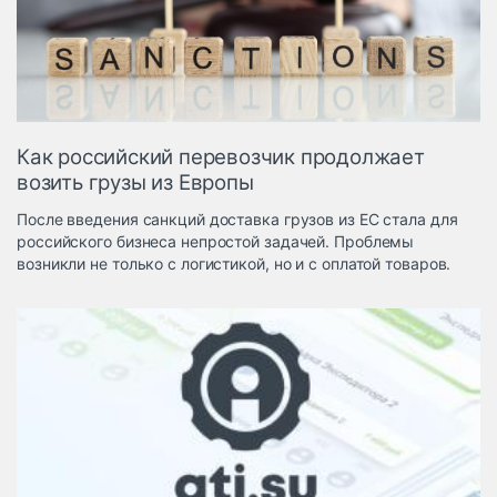
Логистика, грузы
Негабаритные и
опасные грузы
Безопасность и
страхование
Как российский перевозчик продолжает
Таможня и ВЭД
возить грузы из Европы
Склады и
После введения санкций доставка грузов из ЕС стала для
грузовые
российского бизнеса непростой задачей. Проблемы
терминалы
возникли не только с логистикой, но и с оплатой товаров.
Коммерческий
транспорт
Спецтехника
Автосервис,
запчасти, шины
Топливо, масла и
Дзен
автохимия