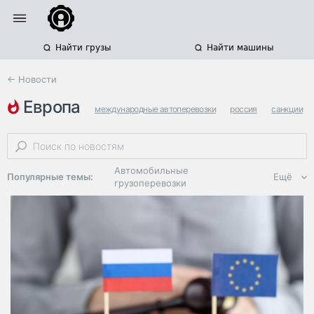
Найти грузы
Найти машины
← Новости
европа
международные автоперевозки
россия
санкции
Автомобильные
Популярные темы:
Ещё
грузоперевозки
Региональная
логистика
ЭДО, ИТ в
логистике
Дороги,
инфраструктура