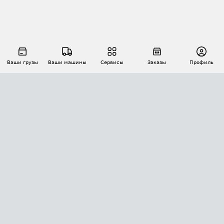
Ваши грузы
Ваши машины
Сервисы
Заказы
Профиль
АВТОМАТИЗАЦИЯ ПЕРЕВОЗОК
Площадки
Заказы
Торги
Тендеры
АТИ-Доки
GPS-мониторинг
АТИ Мессенджер
Цепочки грузов
API ATI.SU
ПОЛЕЗНОЕ
Расчет расстояний
БЕЗОПАСНОСТЬ
Академия ATI.SU
ATI.SU о безопасности
Звезды ATI.SU на вашем сайте