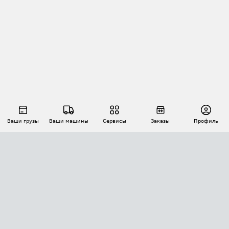
Ваши грузы
Ваши машины
Сервисы
Заказы
Профиль
АВТОМАТИЗАЦИЯ ПЕРЕВОЗОК
Площадки
Заказы
Торги
Тендеры
АТИ-Доки
GPS-мониторинг
АТИ Мессенджер
Цепочки грузов
API ATI.SU